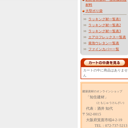
材料
大型ポり袋
ラッキング材一覧表1
ラッキング材一覧表2
ラッキング材一覧表3
エアロフレックス一覧表
発泡ウレタン一覧表
ファインカバー一覧
カートの中に商品はありませ
ん
建築資材のオンラインショップ
「知住建材」
(ともじゅうけんざい)
代表：酒井 知代
〒562-0015
大阪府箕面市稲4-2-19
TEL：072-737-5213