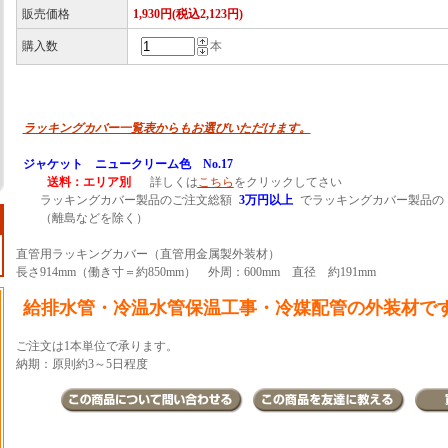
販売価格
1,930円(税込2,123円)
購入数
本
ラッキングカバー一覧表からもお選びいただけます。
ジャケット ニュークリーム色 No.17
送料：エリア別
詳しくは
こちら
をクリックしてさい
ラッキングカバー製品のご注文総額
3万円以上
でラッキングカバー製品の
（離島などを除く）
直管用ラッキングカバー（直管用金属製外装材）
長さ914mm（働き寸＝約850mm） 外周：600mm 直径 約191mm
給排水管・冷温水管保温工事・冷媒配管の外装材で
ご注文は1本単位で承ります。
納期：原則約3～5日程度