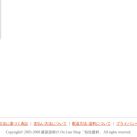
て
引法に基づく表記
｜
支払い方法について
｜
配送方法･送料について
｜
プライバシ
Copyright© 2005-2008 建築資材の On Line Shop「知住建材」 All rights reserved.