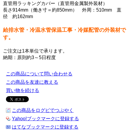
直管用ラッキングカバー（直管用金属製外装材）
長さ914mm（働き寸＝約850mm） 外周：510mm 直
径 約162mm
給排水管・冷温水管保温工事・冷媒配管の外装材で
す。
ご注文は1本単位で承ります。
納期：原則約3～5日程度
この商品について問い合わせる
この商品を友達に教える
買い物を続ける
この商品をログピでつぶやく
Yahoo!ブックマークに登録する
はてなブックマークに登録する