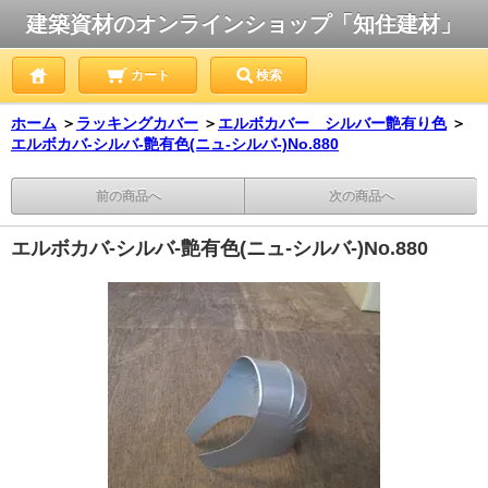
建築資材のオンラインショップ「知住建材」
カート
検索
ホーム
＞
ラッキングカバー
＞
エルボカバー シルバー艶有り色
＞
エルボカバ-シルバ-艶有色(ニュ-シルバ-)No.880
前の商品へ
次の商品へ
エルボカバ-シルバ-艶有色(ニュ-シルバ-)No.880