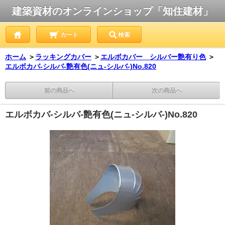
建築資材のオンラインショップ「知住建材」
カート
検索
ホーム
＞
ラッキングカバー
＞
エルボカバー シルバー艶有り色
＞
エルボカバ-シルバ-艶有色(ニュ-シルバ-)No.820
前の商品へ
次の商品へ
エルボカバ-シルバ-艶有色(ニュ-シルバ-)No.820