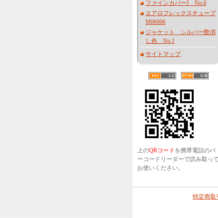
ファインカバーJ No.6
エアロフレックスチューブ
M06006
ジャケット シルバー艶消
し色 No.1
サイトマップ
上の
QRコード
を携帯電話のバ
ーコードリーダーで読み取っ
お使いください。
特定商取