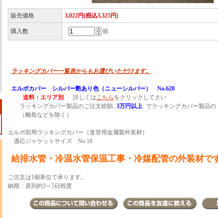
販売価格
3,022円(税込3,325円)
購入数
個
ラッキングカバー一覧表からもお選びいただけます。
エルボカバー シルバー艶あり色（ニューシルバー） No.620
送料：エリア別
詳しくは
こちら
をクリックしてさい
ラッキングカバー製品のご注文総額
3万円以上
でラッキングカバー製品の
（離島などを除く）
エルボ部用ラッキングカバー（直管用金属製外装材）
適応ジャケットサイズ No.18
給排水管・冷温水管保温工事・冷媒配管の外装材で
ご注文は1個単位で承ります。
納期：原則約3～5日程度