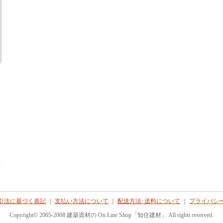
て
引法に基づく表記
｜
支払い方法について
｜
配送方法･送料について
｜
プライバシ
Copyright© 2005-2008 建築資材の On Line Shop「知住建材」 All rights reserved.