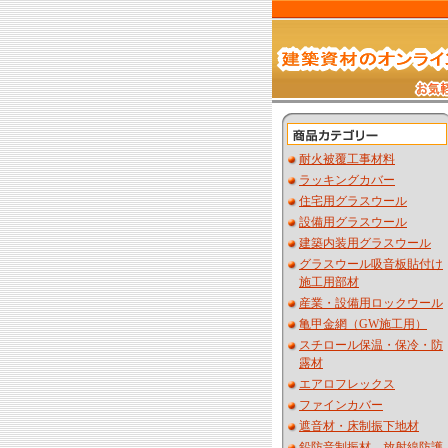
耐火被覆工事材料
ラッキングカバー
住宅用グラスウール
設備用グラスウール
建築内装用グラスウール
グラスウール吸音板貼付け
施工用部材
産業・設備用ロックウール
亀甲金網（GW施工用）
スチロール保温・保冷・防
露材
エアロフレックス
ファインカバー
遮音材・床制振下地材
鉛防音制振材 放射線防護