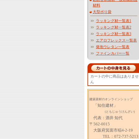
材料
大型ポり袋
ラッキング材一覧表1
ラッキング材一覧表2
ラッキング材一覧表3
エアロフレックス一覧表
発泡ウレタン一覧表
ファインカバー一覧
カートの中に商品はありませ
ん
建築資材のオンラインショップ
「知住建材」
(ともじゅうけんざい)
代表：酒井 知代
〒562-0015
大阪府箕面市稲4-2-19
TEL：072-737-5213