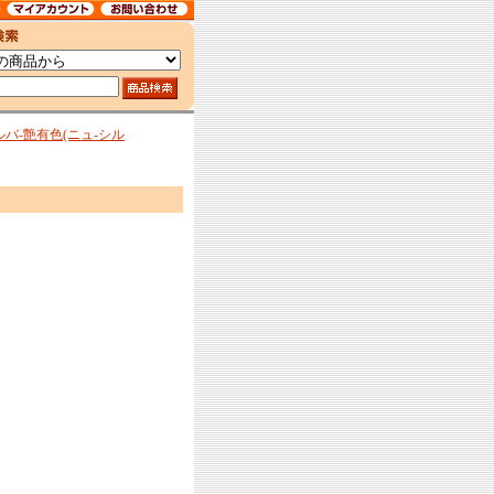
バ-艶有色(ニュ-シル