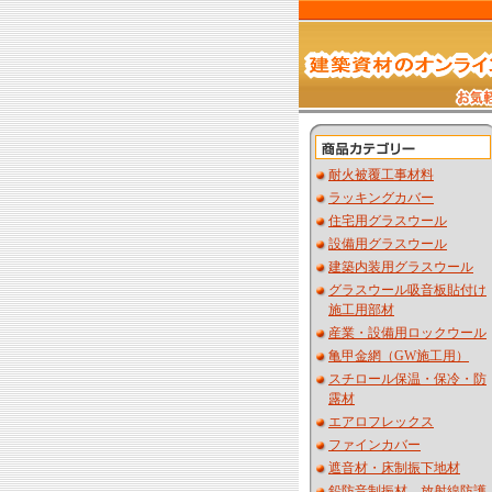
耐火被覆工事材料
ラッキングカバー
住宅用グラスウール
設備用グラスウール
建築内装用グラスウール
グラスウール吸音板貼付け
施工用部材
産業・設備用ロックウール
亀甲金網（GW施工用）
スチロール保温・保冷・防
露材
エアロフレックス
ファインカバー
遮音材・床制振下地材
鉛防音制振材 放射線防護