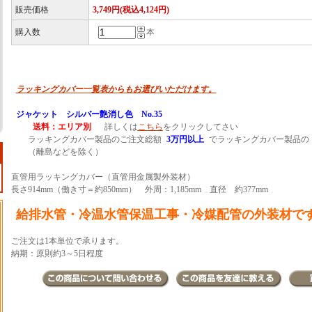
販売価格
3,749円(税込4,124円)
購入数
本
ラッキングカバー一覧表からもお選びいただけます。
ジャケット シルバー艶消し色 No.35
送料：エリア別
詳しくは
こちら
をクリックしてさい
ラッキングカバー製品のご注文総額
3万円以上
でラッキングカバー製品の
（離島などを除く）
直管用ラッキングカバー（直管用金属製外装材）
長さ914mm（働き寸＝約850mm） 外周：1,185mm 直径 約377mm
給排水管・冷温水管保温工事・冷媒配管の外装材で
ご注文は1本単位で承ります。
納期：原則約3～5日程度