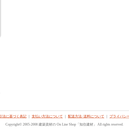
て
引法に基づく表記
｜
支払い方法について
｜
配送方法･送料について
｜
プライバシ
Copyright© 2005-2008 建築資材の On Line Shop「知住建材」 All rights reserved.