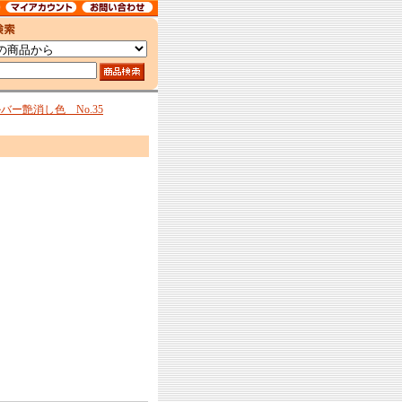
ー艶消し色 No.35