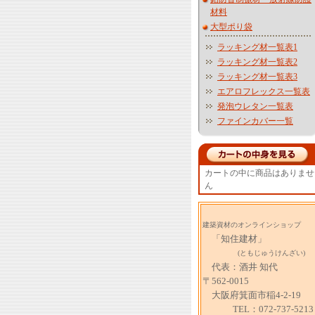
材料
大型ポり袋
ラッキング材一覧表1
ラッキング材一覧表2
ラッキング材一覧表3
エアロフレックス一覧表
発泡ウレタン一覧表
ファインカバー一覧
カートの中に商品はありませ
ん
建築資材のオンラインショップ
「知住建材」
(ともじゅうけんざい)
代表：酒井 知代
〒562-0015
大阪府箕面市稲4-2-19
TEL：072-737-5213