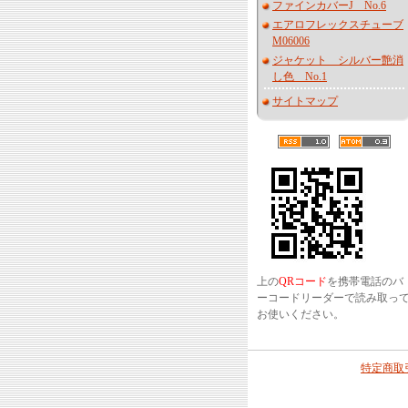
ファインカバーJ No.6
エアロフレックスチューブ
M06006
ジャケット シルバー艶消
し色 No.1
サイトマップ
上の
QRコード
を携帯電話のバ
ーコードリーダーで読み取っ
お使いください。
特定商取