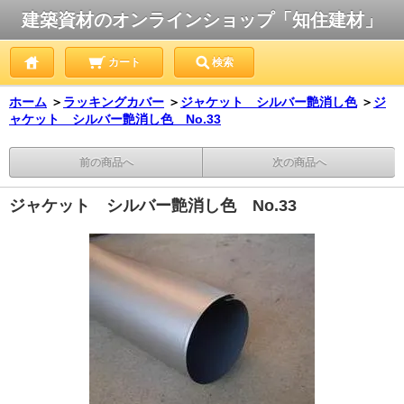
建築資材のオンラインショップ「知住建材」
カート
検索
ホーム
＞
ラッキングカバー
＞
ジャケット シルバー艶消し色
＞
ジ
ャケット シルバー艶消し色 No.33
前の商品へ
次の商品へ
ジャケット シルバー艶消し色 No.33