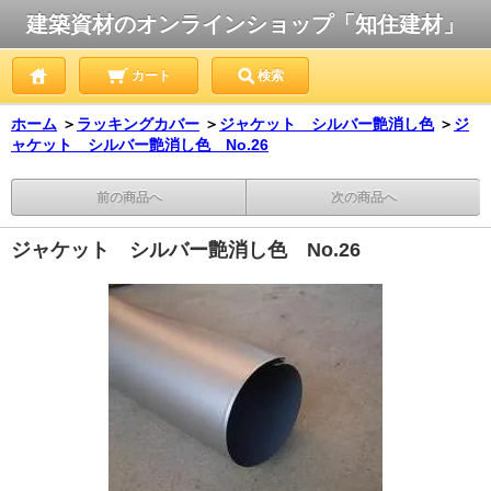
建築資材のオンラインショップ「知住建材」
カート
検索
ホーム
＞
ラッキングカバー
＞
ジャケット シルバー艶消し色
＞
ジ
ャケット シルバー艶消し色 No.26
前の商品へ
次の商品へ
ジャケット シルバー艶消し色 No.26