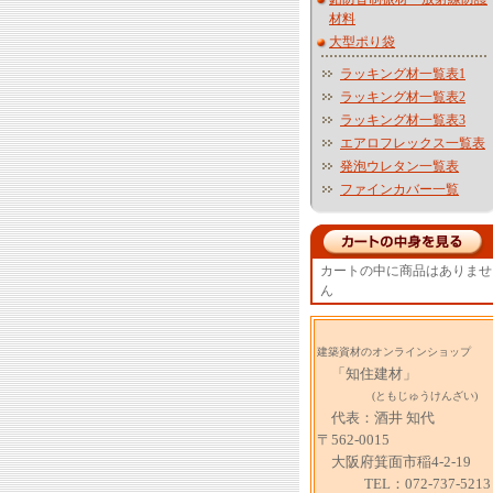
材料
大型ポり袋
ラッキング材一覧表1
ラッキング材一覧表2
ラッキング材一覧表3
エアロフレックス一覧表
発泡ウレタン一覧表
ファインカバー一覧
カートの中に商品はありませ
ん
建築資材のオンラインショップ
「知住建材」
(ともじゅうけんざい)
代表：酒井 知代
〒562-0015
大阪府箕面市稲4-2-19
TEL：072-737-5213