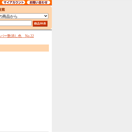
ー艶消し色 No.22