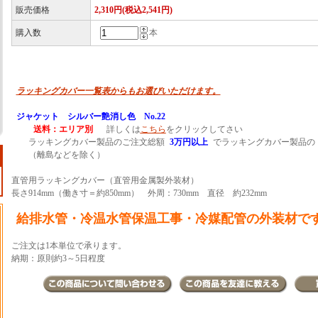
販売価格
2,310円(税込2,541円)
購入数
本
ラッキングカバー一覧表からもお選びいただけます。
ジャケット シルバー艶消し色 No.22
送料：エリア別
詳しくは
こちら
をクリックしてさい
ラッキングカバー製品のご注文総額
3万円以上
でラッキングカバー製品の
（離島などを除く）
直管用ラッキングカバー（直管用金属製外装材）
長さ914mm（働き寸＝約850mm） 外周：730mm 直径 約232mm
給排水管・冷温水管保温工事・冷媒配管の外装材で
ご注文は1本単位で承ります。
納期：原則約3～5日程度