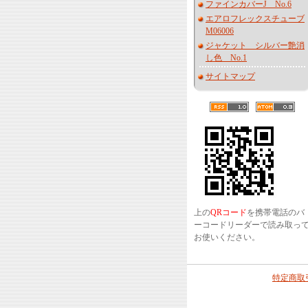
ファインカバーJ No.6
エアロフレックスチューブ
M06006
ジャケット シルバー艶消
し色 No.1
サイトマップ
上の
QRコード
を携帯電話のバ
ーコードリーダーで読み取っ
お使いください。
特定商取