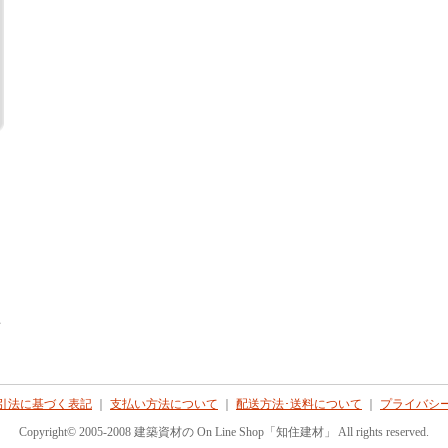
て
引法に基づく表記
｜
支払い方法について
｜
配送方法･送料について
｜
プライバシ
Copyright© 2005-2008 建築資材の On Line Shop「知住建材」 All rights reserved.