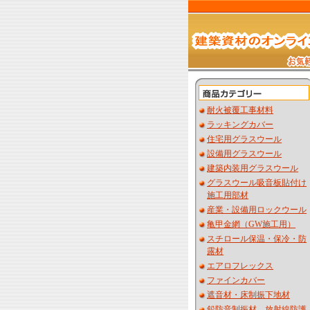
耐火被覆工事材料
ラッキングカバー
住宅用グラスウール
設備用グラスウール
建築内装用グラスウール
グラスウール吸音板貼付け
施工用部材
産業・設備用ロックウール
亀甲金網（GW施工用）
スチロール保温・保冷・防
露材
エアロフレックス
ファインカバー
遮音材・床制振下地材
鉛防音制振材 放射線防護