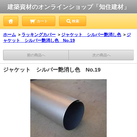
建築資材のオンラインショップ「知住建材」
カート
検索
ホーム
＞
ラッキングカバー
＞
ジャケット シルバー艶消し色
＞
ジ
ャケット シルバー艶消し色 No.19
前の商品へ
次の商品へ
ジャケット シルバー艶消し色 No.19