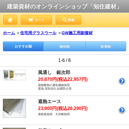
建築資材のオンラインショップ「知住建材」
カート
検索
ホーム
＞
住宅用グラスウール
＞
GW施工用副資材
おすすめ順
価格順
新着順
1-6 / 6
風通し 銀次郎
20,870円(税込22,957円)
屋根断熱の通気層確保用
遮熱,湿気排出,結露防止用
遮熱エース
23,900円(税込26,290円)
屋根遮熱用 天井断熱用