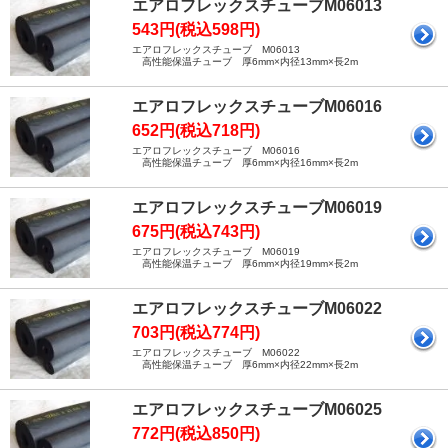
エアロフレックスチューブM06013
543円(税込598円)
エアロフレックスチューブ M06013
高性能保温チューブ 厚6mm×内径13mm×長2m
エアロフレックスチューブM06016
652円(税込718円)
エアロフレックスチューブ M06016
高性能保温チューブ 厚6mm×内径16mm×長2m
エアロフレックスチューブM06019
675円(税込743円)
エアロフレックスチューブ M06019
高性能保温チューブ 厚6mm×内径19mm×長2m
エアロフレックスチューブM06022
703円(税込774円)
エアロフレックスチューブ M06022
高性能保温チューブ 厚6mm×内径22mm×長2m
エアロフレックスチューブM06025
772円(税込850円)