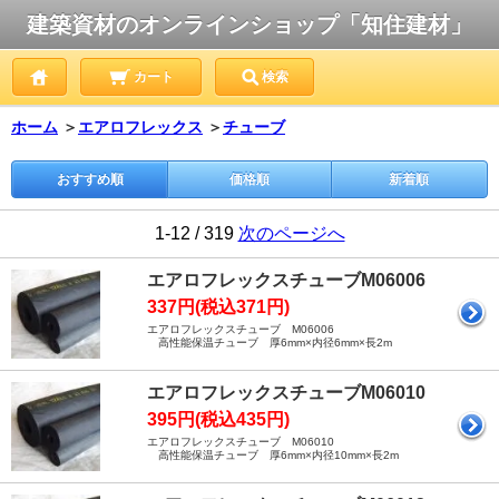
建築資材のオンラインショップ「知住建材」
カート
検索
ホーム
＞
エアロフレックス
＞
チューブ
おすすめ順
価格順
新着順
1-12 / 319
次のページへ
エアロフレックスチューブM06006
337円(税込371円)
エアロフレックスチューブ M06006
高性能保温チューブ 厚6mm×内径6mm×長2m
エアロフレックスチューブM06010
395円(税込435円)
エアロフレックスチューブ M06010
高性能保温チューブ 厚6mm×内径10mm×長2m